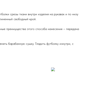
болки срезы ткани внутри изделия на рукавах и по низу
длиненный свободный крой.
вные преимущества этого способа нанесения – передача
нять барабанную сушку. Гладить футболку изнутри, с