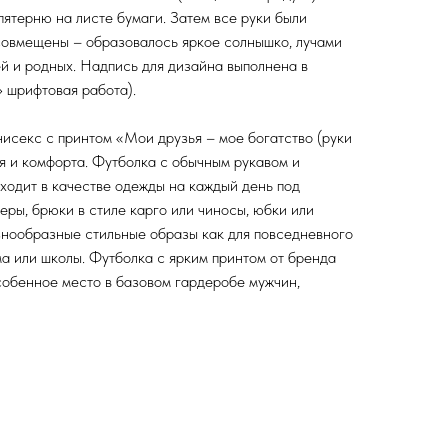
ятерню на листе бумаги. Затем все руки были
совмещены – образовалось яркое солнышко, лучами
ей и родных. Надпись для дизайна выполнена в
» шрифтовая работа).
исекс с принтом «Мои друзья – мое богатство (руки
ля и комфорта. Футболка с обычным рукавом и
ходит в качестве одежды на каждый день под
еры, брюки в стиле карго или чиносы, юбки или
азнообразные стильные образы как для повседневного
ма или школы. Футболка с ярким принтом от бренда
енное место в базовом гардеробе мужчин,