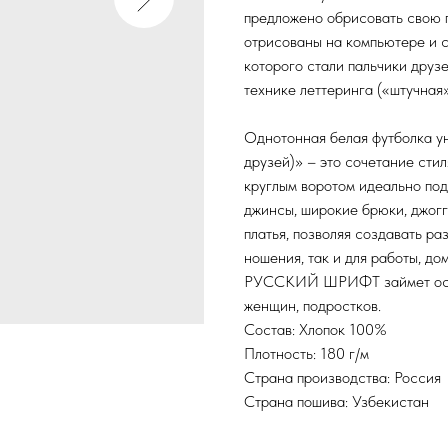
предложено обрисовать свою п
отрисованы на компьютере и 
которого стали пальчики друз
технике леттеринга («штучная
Однотонная белая футболка ун
друзей)» – это сочетание сти
круглым воротом идеально под
джинсы, широкие брюки, джогг
платья, позволяя создавать р
ношения, так и для работы, до
РУССКИЙ ШРИФТ займет особ
женщин, подростков.
Состав: Хлопок 100%
Плотность: 180 г/м
Страна производства: Россия
Страна пошива: Узбекистан